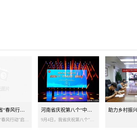
2025年河南省“春风行动”启动仪式
河南省庆祝第八个“中华慈善日”活动举行
2025年河南省“春风行动”启动仪式暨开封市现场招聘活动2月8日举行记者近日从市人社局获悉，为深入贯彻落实党中央、国务院，省委、省政府，市委、市政府的就业优先政策，充分发挥各级人社部门、公共就业人才服务机构的职能作用，为各类用人单位、求职群体提供集中对接服务，促进人力资源供需匹配...
9月4日，我省庆祝第八个“中华慈善日”慈善活动在郑州举行。 省委常委、宣传部长王战营，省人大常委会副主任苏晓红，副省长孙运锋，省政协副主席戴柏华出席。中宣部原副部长、十三届全国政协文化文史和学习委员会副主任王世明作专题报告。省慈善联合总会会长邓永俭致辞。 孙运锋在讲话中指出...