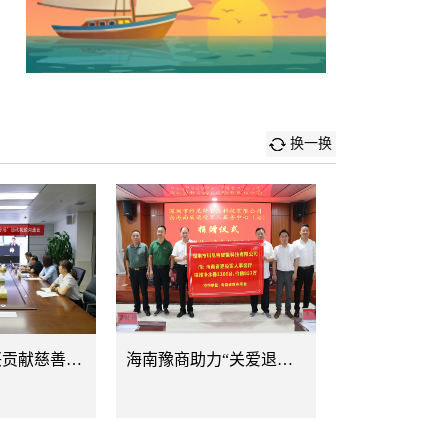
换一换
助力乡村振兴贡献慈善力量 河南发起爱心总动员
海南豫商助力“关爱退役军人·暖兵心”饮水健康捐赠活动