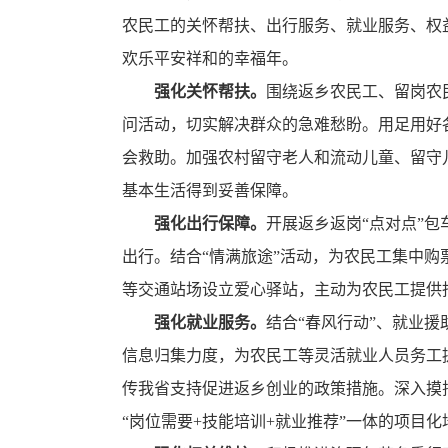
农民工的
关怀帮扶、
出行服务、就业
服务
、权
欢乐平安祥和的
幸福年。
强化关怀帮扶。
围绕返乡农民工、留岗农
问活动，切实解决群众的急难愁盼。用足用好
会救助。加强农村留守老人和流动儿童、留守
基本生活得到妥善保障。
强化
出行
保障。
开展返乡返岗
“点对点”
出行。结合“情满旅途”活动，为农民工集中
等交通站场设立爱心驿站，主动为农民工提供
强化就业服务。
结合“春风行动”、就业
信息归集力度，为农民工等灵活就业人员务工
传我省支持促进返乡创业的政策措施。深入摸
“岗位需要
+
技能培训
+
就业推荐”一体的项目化