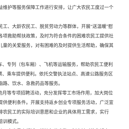
益
维护等
服务保障工作进行安排
，
让广大农民工度过
一个
民工、大龄农民工、脱贫劳动力等群体，开展“送温暖”慰
各项救助帮扶政策，及时为符合条件的困难农民工提供社
儿童的关爱服务，对有困难的及时提供生活帮助，确保其
包车、专列（包车厢）、飞机等
运输
服务，帮助农民工便利
购票、乘车提供便利。依托交警执法站点、高速公路服务区
指路、饮水、急救药品等服务。
援助月等专项招聘活动，充分发挥零工市场作用，加大岗位
提供便利条件。开展支持返乡创业专项服务活动，广泛宣
排农民工的实际培训意愿和企业的具体用工需求，实行
培训模式。