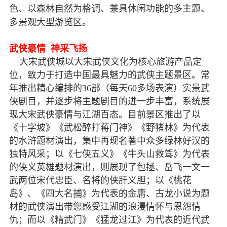
色、以森林自然为格调、兼具休闲功能的多主题、
多景观大型游览区。
武侠豪情 神采飞扬
大宋武侠城以大宋武侠文化为核心旅游产品定
位，致力于打造中国最具魅力的武侠主题景区。常
年推出精心编排的36部（每天60多场表演）实景武
侠剧目，并逐步将主题剧目的进一步丰富，系统展
现大宋武侠豪情与江湖百态。目前景区推出了以
《十字坡》《武松醉打蒋门神》《野猪林》为代表
的水浒题材演出，集中再现名著中众多绿林好汉的
独特风采；以《七侠五义》《牛头山救驾》为代表
的侠义英雄题材演出，则展现了包拯、岳飞一文一
武两位宋代忠臣、名将的侠肝义胆；以《桃花
岛》、《四大名捕》为代表的金庸、古龙小说为题
材的武侠演出带您感受江湖的浪漫情怀与恩怨情
仇；而以《精武门》《猛龙过江》为代表的近代武