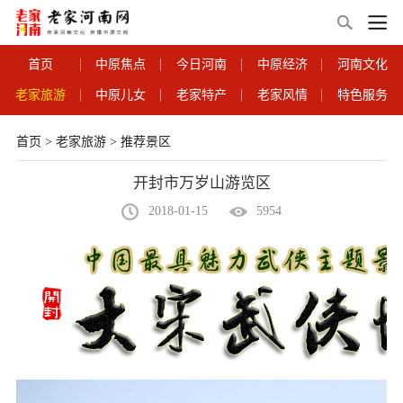
首页
中原焦点
今日河南
中原经济
河南文化
老家旅游
中原儿女
老家特产
老家风情
特色服务
首页
>
老家旅游
>
推荐景区
开封市万岁山游览区
2018-01-15
5954