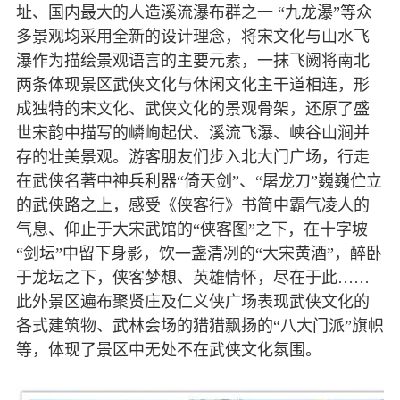
址、国内最大的人造溪流瀑布群之一 “九龙瀑”等众
多景观均采用全新的设计理念，将宋文化与山水飞
瀑作为描绘景观语言的主要元素，一抹飞阙将南北
两条体现景区武侠文化与休闲文化主干道相连，形
成独特的宋文化、武侠文化的景观骨架，还原了盛
世宋韵中描写的嶙峋起伏、溪流飞瀑、峡谷山涧并
存的壮美景观。游客朋友们步入北大门广场，行走
在武侠名著中神兵利器“倚天剑”、“屠龙刀”巍巍伫立
的武侠路之上，感受《侠客行》书简中霸气凌人的
气息、仰止于大宋武馆的“侠客图”之下，在十字坡
“剑坛”中留下身影，饮一盏清冽的“大宋黄酒”，醉卧
于龙坛之下，侠客梦想、英雄情怀，尽在于此……
此外景区遍布聚贤庄及仁义侠广场表现武侠文化的
各式建筑物、武林会场的猎猎飘扬的“八大门派”旗帜
等，体现了景区中无处不在武侠文化氛围。