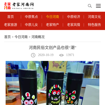
首页
中原焦点
今日河南
中原经济
河南文化
老家旅游
中原儿女
老家特产
老家风情
特色服务
首页
>
今日河南
>
河南概况
河南民俗文创产品也很“潮”
2020-10-19
13971