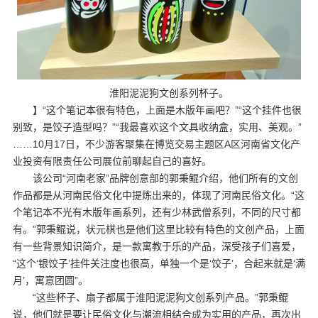
淮阳泥泥狗文创系列杯子。
】
“这个笔记本很有特色，上面是木版年画吧？”“这个挂件也很
别致，是饺子造型吗？”“我最喜欢这个文具收纳盒，实用、美观。”
……10月17日，不少游客聚集在博览交易主题区A区河南省文化产
业投资有限责任公司展位前聊起自己的喜好。
该公司“河南老家”品牌创意部的郭秉鲲介绍，他们所有的文创
作品都是从河南民俗文化中提炼出来的，体现了河南民俗文化。“这
个笔记本不光有木版年画系列，还有少林武僧系列，不同的尺寸都
有。”郭秉鲲说，状元棋也是他们这里比较有特色的文创产品，上面
有一些背景知识简介，是一款寓教于乐的产品，深受孩子们喜爱，
“这个‘银饺子’挂件关注度也很高，单独一个是‘饺子’，合起来就是‘满
月’，寓意团圆”。
“这些杯子、扇子都属于淮阳泥泥狗文创系列产品。”郭秉鲲
说，他们就是要让民俗文化与潮流相结合成为实用的产品，再次出