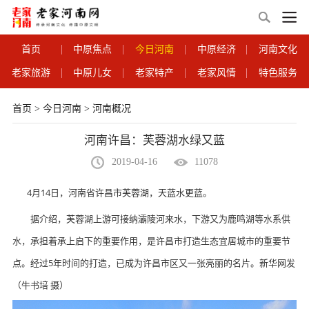
首页
中原焦点
今日河南
中原经济
河南文化
老家旅游
中原儿女
老家特产
老家风情
特色服务
首页
>
今日河南
>
河南概况
河南许昌：芙蓉湖水绿又蓝
2019-04-16
11078
4月14日，河南省许昌市芙蓉湖，天蓝水更蓝。
据介绍，芙蓉湖上游可接纳灞陵河来水，下游又为鹿鸣湖等水系供
水，承担着承上启下的重要作用，是许昌市打造生态宜居城市的重要节
点。经过5年时间的打造，已成为许昌市区又一张亮丽的名片。新华网发
（牛书培 摄）