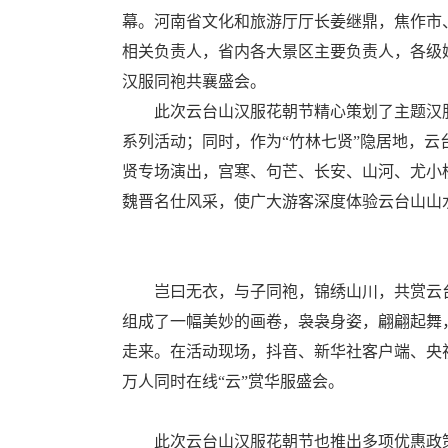
幕。河南省文化和旅游厅厅长姜继鼎，焦作市
相关负责人，省内各大景区主要负责人，各级
汉服同袍共襄盛会。
此次云台山汉服花朝节精心策划了主题汉服
系列活动；同时，作为“竹林七贤”隐居地，
贤专场演出，宫寒、句芒、长安、山河、尤小棋
魏晋名仕风采，使广大游客深度体验云台山山
岂曰无衣，与子同袍，锦绣山川，共赏云台
组成了一幅美妙的画卷，袅袅身姿，翩翩起舞
走来。在活动现场，抖音、新华社客户端、央
万人同时在线“云”赏华服盛会。
此次云台山汉服花朝节也推出多项优惠政策，