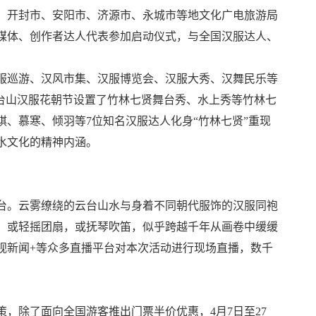
、开封市、安阳市、济源市、永城市等地文化广电旅游局
媒体、创作者达人代表参加启动仪式，与全国汉服达人、
巡游、汉风市集、汉服博览会、汉服大秀、汉舞民乐等
云台山汉服花朝节设置了竹林七贤舞台秀、水上秀等竹林七
、慕寒、倾羽等7位知名汉服达人化身“竹林七贤”重现
水文化的精神内涵。
。云雾缭绕的云台山水与身着不同朝代服饰的汉服同袍
，或轻摇团扇，或抚琴吹笛，似乎跨越千年从画卷中缓缓
视新闻+等众多直播平台对本次活动进行现场直播，数千
除了面向全国游客推出门票半价优惠，4月7日至27