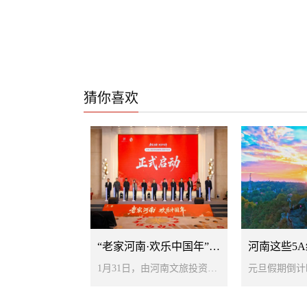
猜你喜欢
1
2
3
4
合作共赢、资源共享—大美中原商务旅行卡推荐会举行
“老家河南·欢乐中国年”系列活动启动
1月31日，由河南文旅投资集团主办的“老家河南·欢乐中国年”新春文旅系列活动在郑州启动，一场汇聚中原年韵、融合古今风华的春节文旅盛宴正式拉开帷幕。2026年春节假期延长至9天，为文旅市场繁荣、激发市场活力，奋力实现一季度“开门红”带来重大机遇。此次以“文化引领、科技赋能、惠民共享...