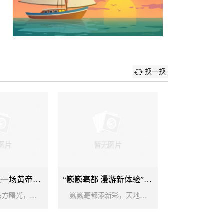
换一换
行走河南，来一场黄帝文化探访之旅！
“巍巍亳都 漫游新体验”2024河南国际文化旅游周启动
天地玄黄，东方曙光，文明始祖，中华炎黄。 “三月三，拜轩辕。”甲辰年黄帝故里拜祖大典今日在河南郑州新郑举行。 五千年来，黄帝已经成为一种文化符号，在河南境内，长期流传着大量关于黄帝的民俗和传说。 在这里，你可以找到许多关于黄帝的文化历史遗迹和山川地名，自然景色与历史典籍中...
巍巍亳都添新彩，天地之中迎客来。 4月12日上午，“巍巍亳都 漫游新体验”河南国际文化旅游周启动仪式在郑州商都文化中心广场举行。本次活动由河南省文化和旅游厅、郑州市人民政府主办，中共郑州市管城回族区委宣传部承办。 河南省文化和旅游厅党组成员、副厅长周耀霞，郑州市政协副主席翟...