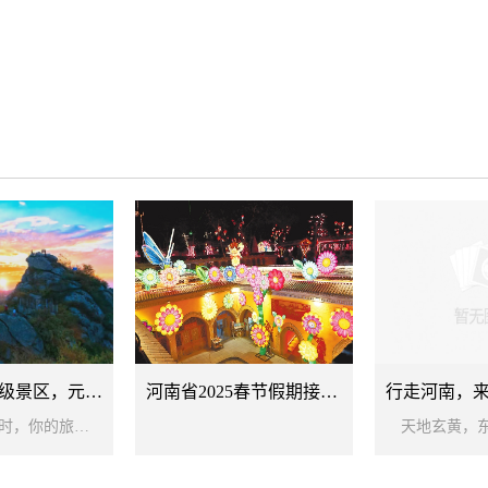
河南这些5A级景区，元旦假期可以免费逛！
河南省2025春节假期接待国内游客5117.4万人次
元旦假期倒计时，你的旅行计划还没定？一波“硬核”免票福利正在路上！12月29日，记者从多家景区处获悉，目前河南有3家5A景区官宣免门票政策，免票时间覆盖元旦、寒假乃至春节，赶紧码住，说走就走！信阳鸡公山（国家5A景区）：登高迎新，免费看2026年第一缕光 想要仪式感拉满的跨年方式...