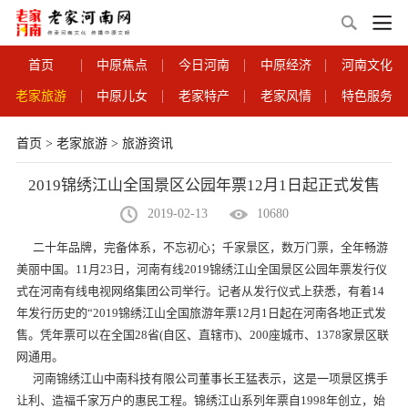
首页
中原焦点
今日河南
中原经济
河南文化
老家旅游
中原儿女
老家特产
老家风情
特色服务
首页
>
老家旅游
>
旅游资讯
2019锦绣江山全国景区公园年票12月1日起正式发售
2019-02-13
10680
二十年品牌，完备体系，不忘初心；千家景区，数万门票，全年畅游
美丽中国。11月23日，河南有线2019锦绣江山全国景区公园年票发行仪
式在河南有线电视网络集团公司举行。记者从发行仪式上获悉，有着14
年发行历史的“2019锦绣江山全国旅游年票12月1日起在河南各地正式发
售。凭年票可以在全国28省(自区、直辖市)、200座城市、1378家景区联
网通用。
河南锦绣江山中南科技有限公司董事长王猛表示，这是一项景区携手
让利、造福千家万户的惠民工程。锦绣江山系列年票自1998年创立，始