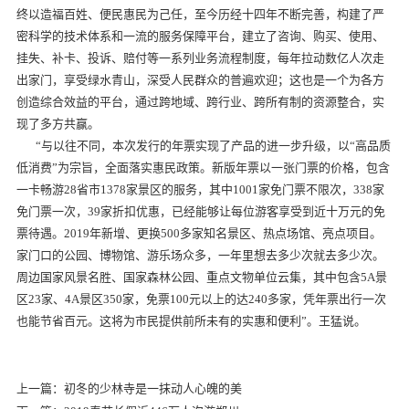
终以造福百姓、便民惠民为己任，至今历经十四年不断完善，构建了严
密科学的技术体系和一流的服务保障平台，建立了咨询、购买、使用、
挂失、补卡、投诉、赔付等一系列业务流程制度，每年拉动数亿人次走
出家门，享受绿水青山，深受人民群众的普遍欢迎；这也是一个为各方
创造综合效益的平台，通过跨地域、跨行业、跨所有制的资源整合，实
现了多方共赢。
“与以往不同，本次发行的年票实现了产品的进一步升级，以“高品质
低消费”为宗旨，全面落实惠民政策。新版年票以一张门票的价格，包含
一卡畅游28省市1378家景区的服务，其中1001家免门票不限次，338家
免门票一次，39家折扣优惠，已经能够让每位游客享受到近十万元的免
票待遇。2019年新增、更换500多家知名景区、热点场馆、亮点项目。
家门口的公园、博物馆、游乐场众多，一年里想去多少次就去多少次。
周边国家风景名胜、国家森林公园、重点文物单位云集，其中包含5A景
区23家、4A景区350家，免票100元以上的达240多家，凭年票出行一次
也能节省百元。这将为市民提供前所未有的实惠和便利”。王猛说。
上一篇：初冬的少林寺是一抹动人心魄的美