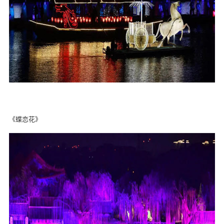
《蝶恋花》