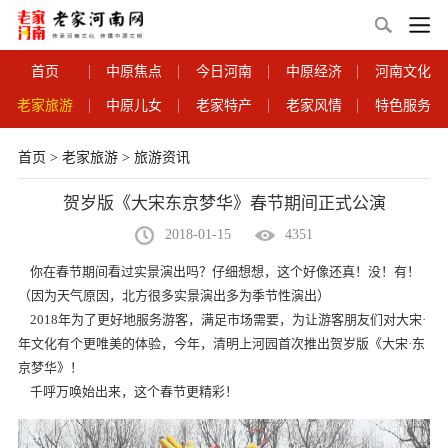
首页
中原焦点
今日河南
中原经济
河南文化
老家旅游
中原儿女
老家特产
老家风情
特色服务
首页
>
老家旅游
>
旅游资讯
贺岁版《大宋东京梦华》春节期间正式公演
2018-01-15
4351
你在春节期间看过实景演出吗？仔细想想，这个好像还真！没！有！
（因为天气原因，北方很多实景演出多为季节性演出）
2018年为了更好地服务游客，满足市场需要，为让游客朋友们对大宋·
年文化有个更唯美的体验，今年，清明上河园首次推出贺岁版《大宋·东
京梦华》！
千呼万唤始出来，这个春节更精彩！