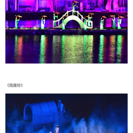
《雨霖铃》