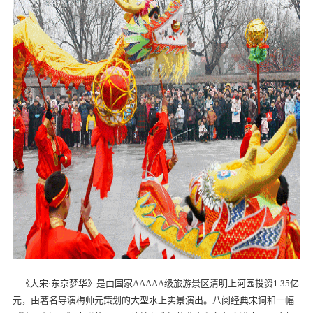
《大宋·东京梦华》是由国家AAAAA级旅游景区清明上河园投资1.35亿
元，由著名导演梅帅元策划的大型水上实景演出。八阕经典宋词和一幅