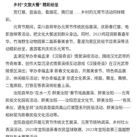
乡村“文旅大餐” 精彩纷呈
赏灯展、逛庙会、看烟花、猜灯谜……乡村的元宵节活动同样精
彩。
元宵节期间，栾川县将举办元宵节传统民俗展演、庆新春灯展、电
影放映等活动，把文化大餐送到群众身边。同时，2023鸡冠洞新春嘉年
华、竹海野生动物园第二届新春美食节、重渡沟景区民俗节目表演等活
动精彩纷呈，邀游客共庆欢乐元宵节。
孟津区举办幸福孟津·《汉陵奇谈》情景演绎活动，围绕汉光武帝的
传奇故事，创作大型沉浸式情景演绎互动游戏《汉陵奇谈》在汉光武帝
陵景区演出；举办幸福孟津·新春文化庙会，开展美食节、特色商品展
示、休闲娱乐活动；举办幸福孟津·非遗文化表演，排鼓、舞龙、舞狮、
二鬼摔跤、打铁花等表演将轮番上演。
汝阳县举办“在水一方·醉美汝阳”春节戏曲展演、醉美汝阳——元宵
民俗文化踩街活动、醉美汝阳——汝阳恐龙文化节、醉美汝阳——“有凤
来仪，遇兔呈祥”汝阳县首届凤凰山灯展暨系列民俗活动、醉美汝阳——
柏树窑沟新春民俗文化活动等。
宜阳县组织开展元宵节传统文艺展演、元宵节唢呐调演、乡村社火
表演活动、2023年宜阳县新春农民篮球联赛、2023年宜阳县第三届越野
摩托车大赛等活动。