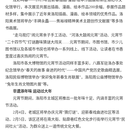
化馆举行，本次展览共展出插画、漫画、绘本作品200余幅，参展作品题
材多样，集中展示了近年来洛阳插画、漫画、绘本领域的优秀作品。洛
阳美术馆将举办“丰碑永矗——焦裕禄精神美术主题创作文献展”等多场
书画展。
“走马观灯”闹元宵亲子手工活动、“河洛大鼓闹元宵”活动、元宵节
“二十四节气”灯谜趣味猜谜大闯关……元宵节期间，市图书馆、市少儿
图书馆以及各城市书房也将举办一系列线上、线下活动，让读者在书香
里度过喜庆热闹的元宵节。
洛阳市各大博物馆的元宵节活动同样丰富多彩，八路军驻洛办事处
纪念馆举办“春天的故事 奋进的时代”——中国共产党历史歌曲精选展，
洛阳民俗博物馆举办“癸卯兔年新春生肖联展”，洛阳周公庙博物馆举办
“兔年生肖文物图片展”等。
非遗添年味 运动过大年
元宵节期间，洛阳市主城区将推出一批年味十足、内涵丰富的元宵
节活动。
2月4日，老城区将举办庆元宵“猜灯谜”、迎新春戏曲进社区等活
动，2月5日，该区还将在南大街、贴廓巷红色文化步行街举行元宵节“民
间社火”活动，为群众送上一道传统文化大餐。