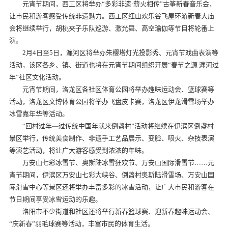
元宵节期间，西工区将举办“多彩非遗·薪火相传”古筝新春音乐会，
让市民和游客感受传统非遗魅力。西工区红山欢乐谷飞屋环游新春大庙
会将继续举行，胡桃夹子乐队巡游、激光舞、高空瑜伽等节目将轮番上
演。
2月4日至5日，瀍河区将举办朱樱塔灯光投影秀、元宵节戏曲表演等
活动，该区各乡、镇、街道也将在元宵节期间组织开展“春节之源 瀍河过
年”社区文化活动。
元宵节期间，洛龙区各社区体育公园将举办趣味运动会、篮球赛等
活动，洛龙区文博体育公园将举办飞盘皮卡赛，洛龙区伊龙滑雪场举办
冰雪嘉年华等活动。
“回村过年—过传统中国年就来倒盏村”活动将继续在伊滨区倒盏村
景区举行，传统美食制作、非遗手工艺品展示、变脸、喷火、杂技表演
等演艺活动，将让广大游客感受到浓浓的年味。
万安山七彩冰雪节、奥斯陆冰雪狂欢节、万安山国际滑雪节……元
宵节期间，伊滨区万安山七彩大峡谷、倒盏村奥斯陆滑雪场、万安山国
际滑雪中心等景区还将举办丰富多彩的冰雪活动，让广大市民和游客在
节日期间享受冰雪运动的乐趣。
洛阳市不少街道和社区还将举行新春篮球赛、迎新春趣味运动会、
“庆新春”羽毛球赛等活动，丰富市民的体育生活。