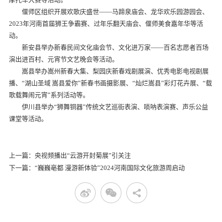
偃师区组织开展欢歌庆盛世——马蹄泉庙会、龙华欢乐园游园会、
2023年河南首届狮王争霸赛、过年乐翻天庙会、偃师美食嘉年华等活
动。
新安县举办新春民间文化庙会节、文化进万家——百名志愿者百场
演出进百村、元宵节文艺晚会等活动。
嵩县举办嵩州新春大集、梨园庆新春戏剧展演、优秀电影电视剧展
播、“湖山圣域 嵩县爱你”新春书画摄影展、“灿烂嵩县”彩灯花卉展、“载
歌载舞闹元宵”系列活动等。
伊川县举办“狮舞铜器”传统文艺巡街表演、唢呐表演赛、声乐公益
课堂等活动。
上一篇：央视频播出“云游开封菊展”引关注
下一篇：“巍巍亳都 漫游新体验”2024河南国际文化旅游周启动