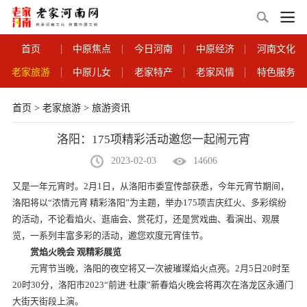
首页
中原焦点
今日河南
中原经济
河南文化
老家旅游
中原儿女
老家特产
老家风情
特色服务
首页
>
老家旅游
>
旅游资讯
洛阳：175项精彩活动邀您一起闹元宵
2023-02-03
14606
又是一年元宵时。2月1日，从洛阳市委宣传部获悉，今年元宵节期间，
洛阳将以“浓情元宵 精彩洛阳”为主题，举办175项吉庆红火、多彩缤纷
的活动，不论看焰火、逛庙会、赏花灯，还是赏戏曲、看演出、观展
览，一系列丰富多彩的活动，邀您欢度元宵佳节。
赏焰火晚会 观精彩展览
元宵节当晚，洛阳的夜空将又一次被璀璨焰火点亮。2月5日20时至
20时30分，洛阳市2023“前进·杜康”新春焰火晚会将再次在洛龙区永通门
大街天街段上演。