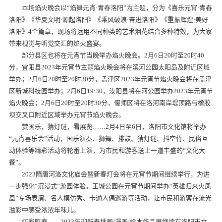
本场焰火晚会以“焰舞元宵·青春洛阳”为主题，分为《喜乐元宵·青春
洛阳》《华夏文明·源起洛阳》《乘风破浪·奋进洛阳》《重振辉煌·美好
洛阳》4个篇章，现场将运用不同种类的艺术烟花结合多种特效，为大家
带来视觉与听觉交汇的焰火盛宴。
部分县区也将在元宵节当晚举办焰火晚会。2月6日20时至20时40
分，宜阳县2023年元宵节主题焰火晚会将在滨河公园太阳岛及附近区域
举办；2月6日20时至20时30分，孟津区2023年元宵节焰火晚会将在孟津
区新城科技园举办；2月6日19:30，汝阳县将在河公园举办2023年元宵节
焰火晚会；2月6日20时至20时30分，偃师区将在洛河南岸堤顶路与橡胶
坝交叉口附近区域举办元宵节焰火晚会。
赏国乐，猜灯谜，看展览……2月4日至6日，洛阳市文化馆将举办
“元宵喜乐会”活动，国乐演奏、狮舞、排鼓、猜灯谜、抖空竹、民俗互
动体验等精彩活动将轮番上演，为市民和游客送上一道丰盛的“文化大
餐”。
2023隋唐河洛文化庙会暨新春灯会将在元宵节期间继续举行，为进
一步强化“沉浸式”游园体验，王城公园在元宵节期间举办“英雄归来火凤
凰”专场表演、名人模仿秀、卡通人偶巡游等活动，让市民和游客在流光
溢彩中感受浓浓年味儿。
炫彩鸣春——2023年迎新春插画/漫画/绘本作品展继续在洛阳市文